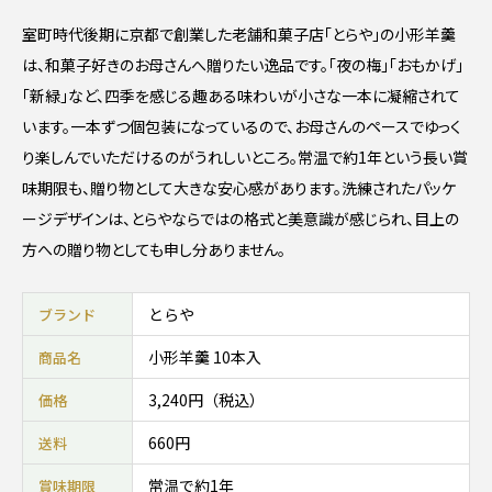
室町時代後期に京都で創業した老舗和菓子店「とらや」の小形羊羹
は、和菓子好きのお母さんへ贈りたい逸品です。「夜の梅」「おもかげ」
「新緑」など、四季を感じる趣ある味わいが小さな一本に凝縮されて
います。一本ずつ個包装になっているので、お母さんのペースでゆっく
り楽しんでいただけるのがうれしいところ。常温で約1年という長い賞
味期限も、贈り物として大きな安心感があります。洗練されたパッケ
ージデザインは、とらやならではの格式と美意識が感じられ、目上の
方への贈り物としても申し分ありません。
とらや
ブランド
小形羊羹 10本入
商品名
3,240円（税込）
価格
660円
送料
常温で約1年
賞味期限