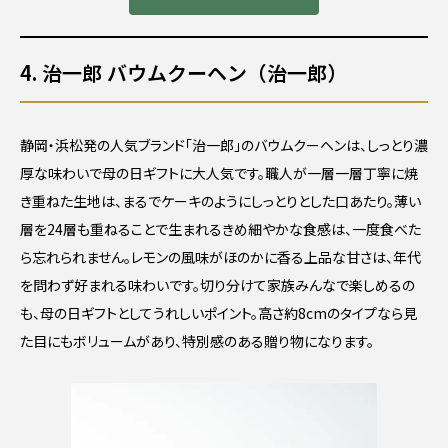
4. 治一郎 バウムクーヘン（治一郎）
静岡・浜松発の人気ブランド「治一郎」のバウムクーヘンは、しっとり濃
厚な味わいで母の日ギフトに大人気です。職人が一層一層丁寧に焼
き重ねた生地は、まるでケーキのようにしっとりとした口あたり。薄い
層を24層も重ねることで生まれるきめ細やかな食感は、一度食べた
ら忘れられません。レモンの風味がほのかに香る上品な甘さは、年代
を問わず好まれる味わいです。切り分けて家族みんなで楽しめるの
も、母の日ギフトとしてうれしいポイント。高さ約8cmのタイプなら見
た目にもボリュームがあり、特別感のある贈り物になります。