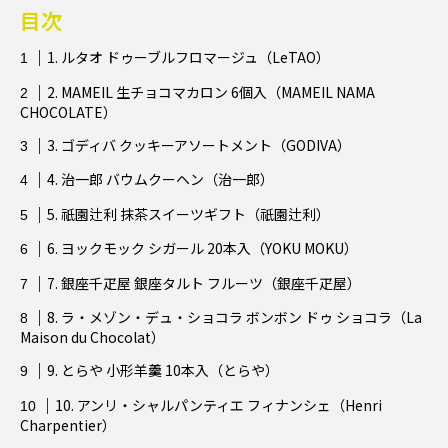
目次
1. ルタオ ドゥーブルフロマージュ（LeTAO）
2. MAMEIL 生チョコマカロン 6個入（MAMEIL NAMA
CHOCOLATE）
3. ゴディバ クッキーアソートメント（GODIVA）
4. 治一郎 バウムクーヘン（治一郎）
5. 祇園辻利 抹茶スイーツギフト（祇園辻利）
6. ヨックモック シガール 20本入（YOKU MOKU）
7. 銀座千疋屋 銀座タルト フルーツ（銀座千疋屋）
8. ラ・メゾン・デュ・ショコラ ボンボン ドゥ ショコラ（La
Maison du Chocolat）
9. とらや 小形羊羹 10本入（とらや）
10. アンリ・シャルパンティエ フィナンシェ（Henri
Charpentier）