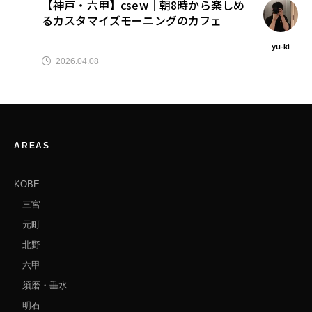
【神戸・六甲】csew｜朝8時から楽しめ
るカスタマイズモーニングのカフェ
yu-ki
2026.04.08
AREAS
KOBE
三宮
元町
北野
六甲
須磨・垂水
明石