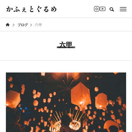
かふぇとぐるめ
ブログ
六甲
六甲