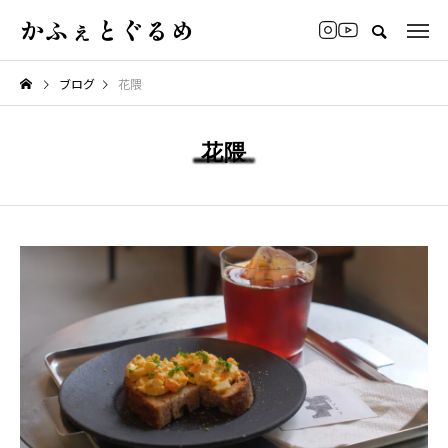
かふぇとぐるめ
ブログ
花隈
花隈