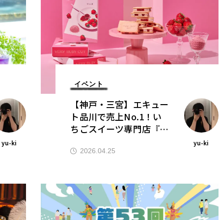
イベント
【神戸・三宮】エキュー
ト品川で売上No.1！い
ちごスイーツ専門店『V
ERY RUBY CUT』が神
yu-ki
yu-ki
戸阪急に初上陸｜GW限
2026.04.25
定・4/29〜5/5