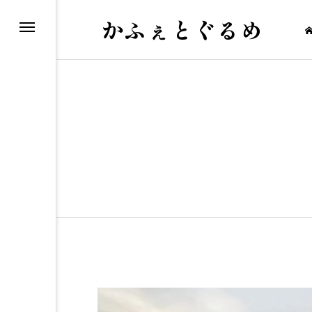
かふぇとぐるめ
せ