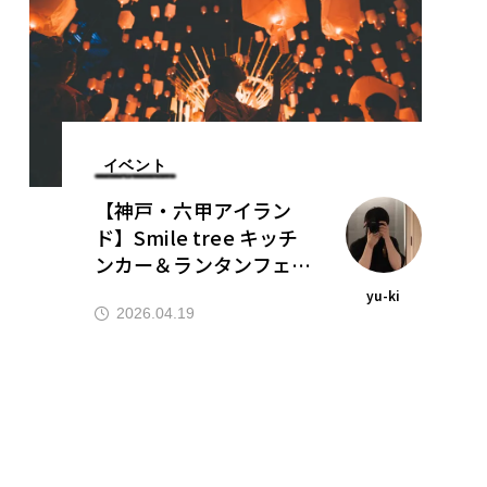
イベント
【神戸・六甲アイラン
ド】Smile tree キッチ
ンカー＆ランタンフェス
2026｜LEDランタン打
yu-ki
ち上げ×グルメを満喫
2026.04.19