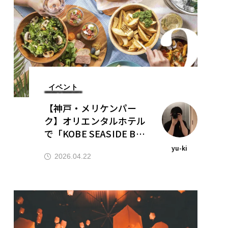
イベント
【神戸・メリケンパー
ク】オリエンタルホテル
で「KOBE SEASIDE BE
ER TERRACE 2026」が
yu-ki
開催｜5月〜9月・ブッ
2026.04.22
フェ＆フリードリンク付
き