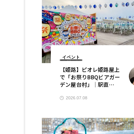
イベント
【姫路】ピオレ姫路屋上
で「お祭りBBQビアガー
デン屋台村」｜駅直
結・〜10/18
2026.07.08