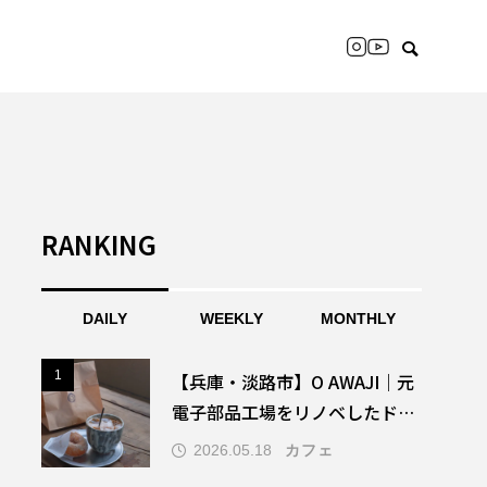
RANKING
DAILY
WEEKLY
MONTHLY
1
1
【兵庫・淡路市】O AWAJI｜元
電子部品工場をリノベしたドー
ナツ&コーヒー専門店
カフェ
2026.05.18