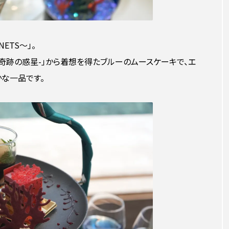
ETS〜」。
S-奇跡の惑星-」から着想を得たブルーのムースケーキで、エ
な一品です。