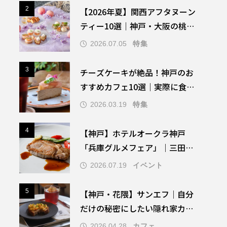
2
2
【2026年夏】関西アフタヌーン
ティー10選｜神戸・大阪の桃＆
マンゴー夏限定ヌン活まとめ
特集
2026.07.05
3
3
チーズケーキが絶品！神戸のお
すすめカフェ10選｜実際に食べ
て厳選
特集
2026.03.19
4
4
【神戸】ホテルオークラ神戸
「兵庫グルメフェア」｜三田ポ
ークの和洋中〈8月〉
イベント
2026.07.19
5
5
【神戸・花隈】サンエフ｜自分
だけの秘密にしたい隠れ家カフ
ェ（駅徒歩1分・たまごサン
カフェ
2026.04.28