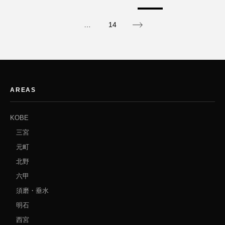
…
14
AREAS
KOBE
三宮
元町
北野
六甲
須磨・垂水
明石
西宮